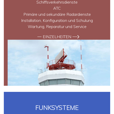
Schiffsverkehrsdienste
ATC
Primäre und sekundäre Radardienste
Installation, Konfiguration und Schulung
Wartung, Reparatur und Service
EINZELHEITEN
FUNKSYSTEME